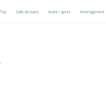
Top
Salle de bains
Avant / après
Aménagement
e